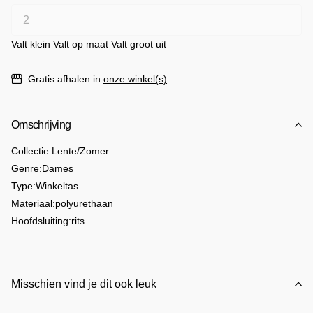
Valt klein
Valt op maat
Valt groot uit
Gratis afhalen in
onze winkel(s)
Omschrijving
Collectie:
Lente/Zomer
Genre:
Dames
Type:
Winkeltas
Materiaal:
polyurethaan
Hoofdsluiting:
rits
Handgrepen:
twee handgrepen
Intern:
twee compartimenten
gevoerd
Binnenzakken aantal:
3
Misschien vind je dit ook leuk
Breedte cm:
42
Hoogte cm:
30