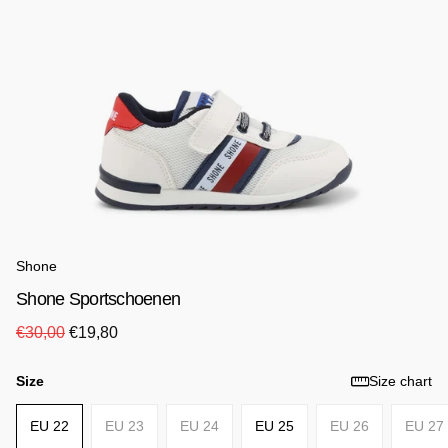
Shone
Shone Sportschoenen
€30,00
€19,80
Size
Size chart
EU 22
EU 23
EU 24
EU 25
EU 26
EU 27