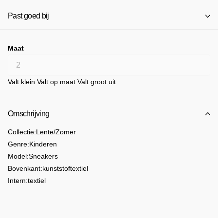
Past goed bij
Maat
Valt klein
Valt op maat
Valt groot uit
Omschrijving
Collectie:
Lente/Zomer
Genre:
Kinderen
Model:
Sneakers
Bovenkant:
kunststof
textiel
Intern:
textiel
Zool:
rubber
Details:
ronde tip
velcro
Insole memory foam