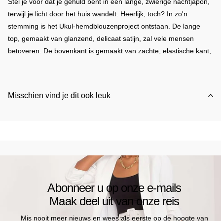
Stel je voor dat je gehuld bent in een lange, zwierige nachtjapon,
terwijl je licht door het huis wandelt. Heerlijk, toch? In zo'n
stemming is het Ukul-hemdblouzenproject ontstaan. De lange
top, gemaakt van glanzend, delicaat satijn, zal vele mensen
betoveren. De bovenkant is gemaakt van zachte, elastische kant,
waardoor de borsten mooi worden geaccentueerd. Ook de
decolleté op de rug verdient aandacht, de snit benadrukt de taille.
Laat je verleiden? De lingerie wordt verpakt in een mooi, groot
Misschien vind je dit ook leuk
pakket (ideaal als cadeau).
elastaan
3 %
polyester
97 %
Maat
heup-omtrek
buste-omtrek
L
101-105 cm
95-99 cm
Abonneer u op onze e-mails
M
96-100 cm
90-94 cm
Maak deel uit van onze reis
S
91-95 cm
84-89 cm
Mis nooit meer nieuws en wees als eerste op de hoogte van