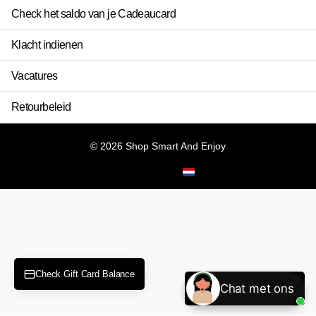
Check het saldo van je Cadeaucard
Klacht indienen
Vacatures
Retourbeleid
©
2026
Shop Smart And Enjoy
NL (EUR €)
Menu
Menu
Check Gift Card Balance
Chat met ons