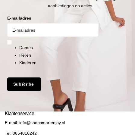
aanbiedingen en acties
XL
106-110 cm
100-104 cm
E-mailadres
XXL
111-115 cm
105-109 cm
Dames
Heren
Kinderen
Subscribe
Klantenservice
E-mail: info@shopsmartenjoy.nl
Tel: 0854016242