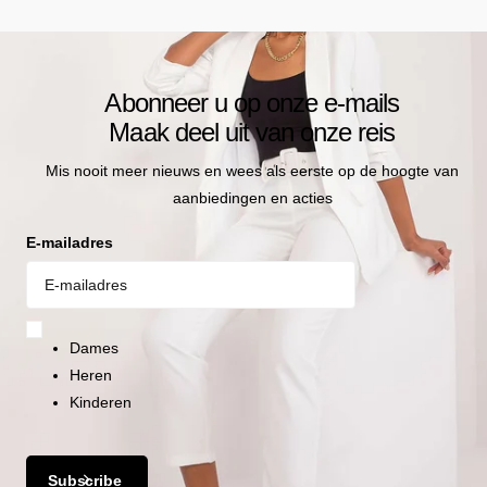
SAMENSTELLING EN MATERIAAL
•
Samenstelling:
-100% Katoen
•
Wassen:
Wasmachine op 30 graden
Abonneer u op onze e-mails
Maak deel uit van onze reis
Mis nooit meer nieuws en wees als eerste op de hoogte van
aanbiedingen en acties
E-mailadres
Dames
Heren
Kinderen
Subscribe