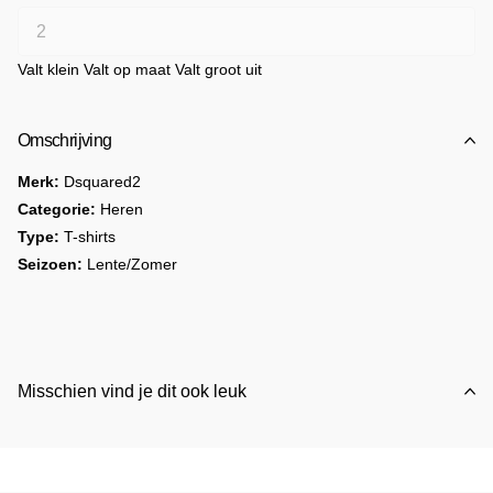
Valt klein
Valt op maat
Valt groot uit
Omschrijving
Merk:
Dsquared2
Categorie:
Heren
Type:
T-shirts
Seizoen:
Lente/Zomer
PRODUCT DETAILS
•
Kleur:
Wit
•
Patroon:
Printje
Misschien vind je dit ook leuk
•
Mouwen:
Kort
•
Halslijn:
Rond
•
Article code:
V_30733